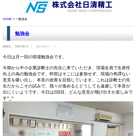
HOME
> > 勉強会
勉強会
投稿日：
2019.06.17
カテゴリー：
今日は月一回の現場勉強会です。
今期から中小企業診断士の先生に来ていただき、現場全員で生産性
向上の為の勉強会です。幹部はそこには参加せず、現場の奇譚ない
意見を吸い出し、本音の改善を目指しています。これは診断士の先
生だからこその試みで、我々が進めるとどうしても遠慮して本音が
出にくいようです。今日は2回目。どんな意見が飛び出すか楽しみで
す^_^