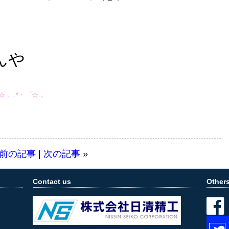
んや
ラ☆.。.*・゜☆.。
前の記事
|
次の記事
»
Contact us
Other