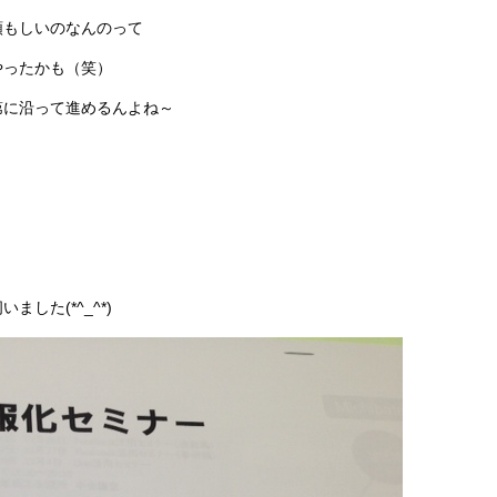
頼もしいのなんのって
やったかも（笑）
第に沿って進めるんよね～
した(*^_^*)