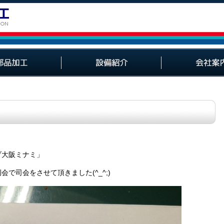
設備紹介
製作スケジュール
経営理念・経営方針
スタッフ紹介
採用情報
会社概要
ブ大阪ミナミ」
で司会をさせて頂きました(^_^;)