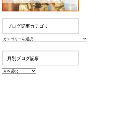
ブログ記事カテゴリー
ブ
ロ
グ
記
月別ブログ記事
事
カ
月
テ
別
ゴ
ブ
リ
ロ
ー
グ
記
事