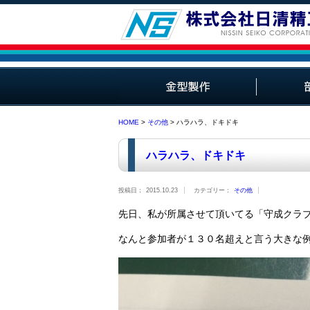
プラスチック金型
ダイカスト用金型
部品加工
HOME
>
その他
> ハラハラ、ドキドキ
ハラハラ、ドキドキ
投稿日：
2015.10.23
カテゴリー：
その他
先日、私が所属させて頂いてる「守成クラ
なんと参加者が１３０名超えと言う大きな例会