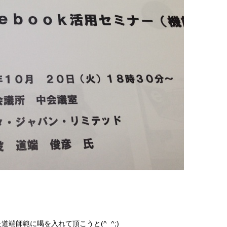
端師範に喝を入れて頂こうと(^_^;)