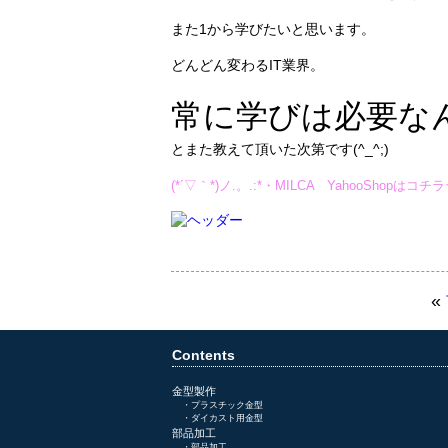
また1から学びたいと思います。
どんどん変わるIT業界。
常に学びは必要な
とまた教えて頂いた次第です(^_^;)
(*´▽｀*)ノ.。.:*・MILCA YahooShopはコチ
«
Contents
金型製作
・
プラスチック金型
・
ダイカスト用金型
部品加工
・
部品加工