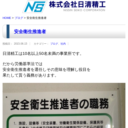
HOME
>
ブログ
> 安全衛生推進者
安全衛生推進者
投稿日：
2015.06.15
カテゴリー：
ブログ
、
社内
日清精工は10名以上50名未満の事業所です。
だから労働基準法では
安全衛生推進者を選任しその意味を理解し役目を
果たして貰う義務があります。