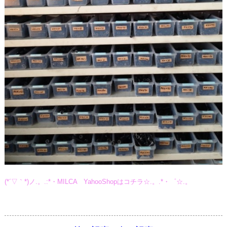
(*´▽｀*)ノ.。.:*・MILCA YahooShopはコチラ☆.。.*・゜☆.。