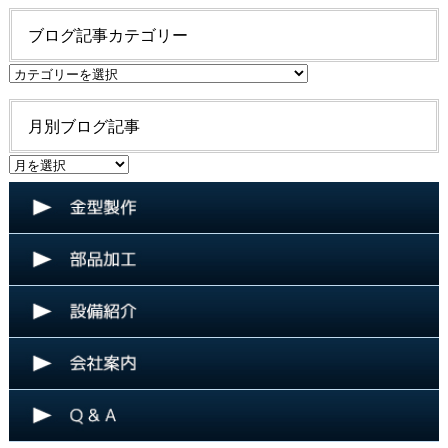
ブログ記事カテゴリー
ブ
ロ
グ
月別ブログ記事
記
事
月
カ
別
テ
ブ
ゴ
ロ
リ
グ
ー
記
事