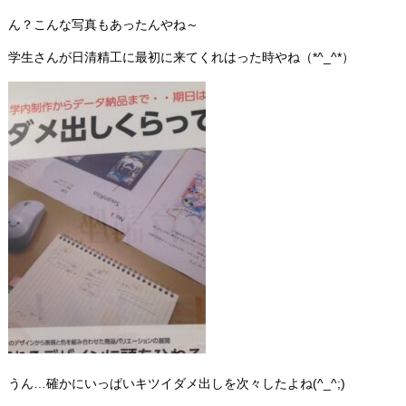
ん？こんな写真もあったんやね～
学生さんが日清精工に最初に来てくれはった時やね（*^_^*）
うん…確かにいっぱいキツイダメ出しを次々したよね(^_^;)