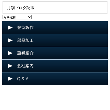
グ
月別ブログ記事
記
事
月
カ
別
テ
ブ
ゴ
ロ
リ
グ
ー
記
事