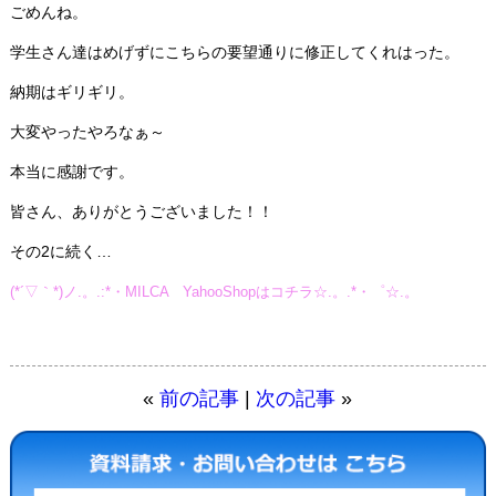
ごめんね。
学生さん達はめげずにこちらの要望通りに修正してくれはった。
納期はギリギリ。
大変やったやろなぁ～
本当に感謝です。
皆さん、ありがとうございました！！
その2に続く…
(*´▽｀*)ノ.。.:*・MILCA YahooShopはコチラ☆.。.*・゜☆.。
«
前の記事
|
次の記事
»