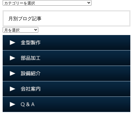
ブ
ロ
グ
月別ブログ記事
記
事
月
カ
別
テ
ブ
ゴ
ロ
リ
グ
ー
記
事