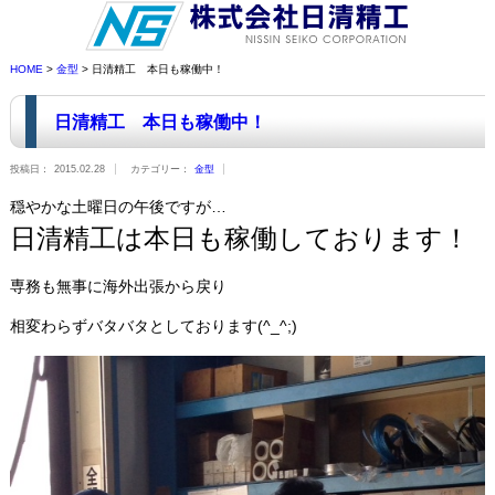
HOME
>
金型
> 日清精工 本日も稼働中！
日清精工 本日も稼働中！
投稿日：
2015.02.28
カテゴリー：
金型
穏やかな土曜日の午後ですが…
日清精工は本日も稼働しております！
専務も無事に海外出張から戻り
相変わらずバタバタとしております(^_^;)