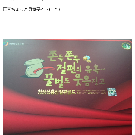
正直ちょっと勇気要る～(^_^;)