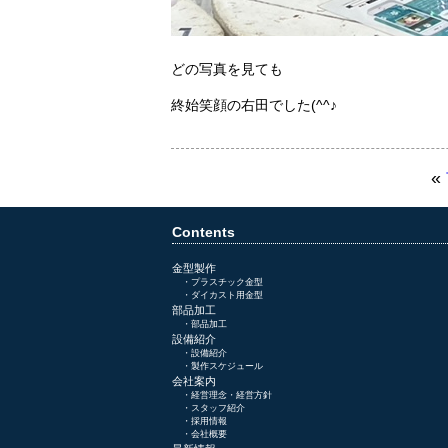
どの写真を見ても
終始笑顔の右田でした(^^♪
«
Contents
金型製作
・
プラスチック金型
・
ダイカスト用金型
部品加工
・
部品加工
設備紹介
・
設備紹介
・
製作スケジュール
会社案内
・
経営理念・経営方針
・
スタッフ紹介
・
採用情報
・
会社概要