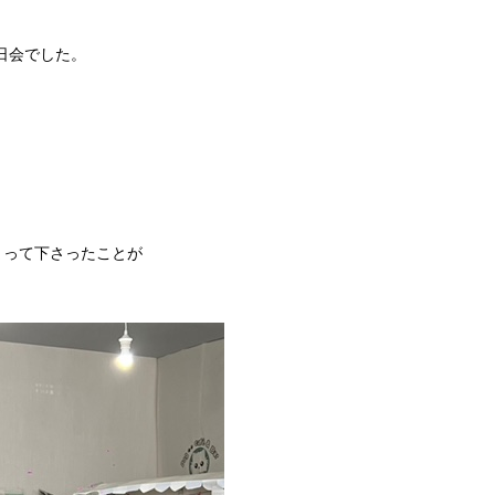
日会でした。
。
まって下さったことが