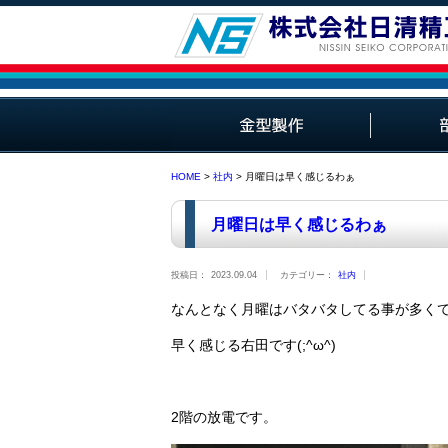
プラスチック金型
ダイカスト用金型
部品加工
HOME
>
社内
> 月曜日は早く感じるわぁ
月曜日は早く感じるわぁ
投稿日：
2023.09.04
カテゴリー：
社内
なんとなく月曜はバタバタしてる事が多くて
早く感じる右田です(;^ω^)
2階の放電です。