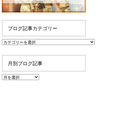
ブログ記事カテゴリー
ブ
ロ
グ
記
月別ブログ記事
事
カ
月
テ
別
ゴ
ブ
リ
ロ
ー
グ
記
事