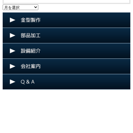
事
月
カ
別
テ
ブ
ゴ
ロ
リ
グ
ー
記
事