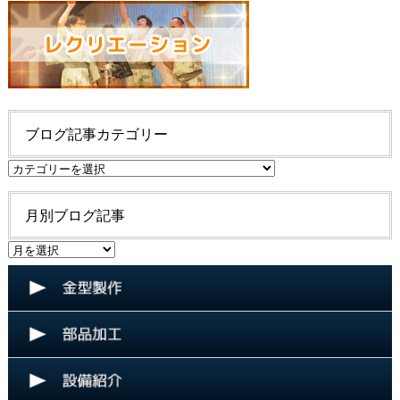
ブログ記事カテゴリー
ブ
ロ
グ
月別ブログ記事
記
事
月
カ
別
テ
ブ
ゴ
ロ
リ
グ
ー
記
事