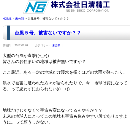
HOME
>
未分類
> 台風５号、被害ないですか？？
台風５号、被害ないですか？？
投稿日：
2017.08.07
カテゴリー：
未分類
大型の台風が直撃((+_+))
皆さんのお住まいの地域は被害無いですか？
ここ最近、ある一定の地域だけ浸水を招くほどの大雨が降ったり、
洪水で被害に遭われた方々が居られたりで、今…地球は変になって
る。って思わずにおられない((+_+))
地球だけじゃなくて宇宙も変になってるんやろか？？
未来の地球人にとってこの地球も宇宙も住みやすい所でありますよ
うに。って願うしかない。