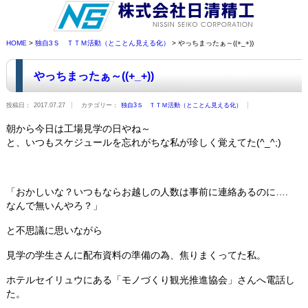
HOME
>
独自3Ｓ ＴＴＭ活動（とことん見える化）
> やっちまったぁ～((+_+))
やっちまったぁ～((+_+))
投稿日：
2017.07.27
カテゴリー：
独自3Ｓ ＴＴＭ活動（とことん見える化）
朝から今日は工場見学の日やね～
と、いつもスケジュールを忘れがちな私が珍しく覚えてた(^_^;)
「おかしいな？いつもならお越しの人数は事前に連絡あるのに….
なんで無いんやろ？」
と不思議に思いながら
見学の学生さんに配布資料の準備の為、焦りまくってた私。
ホテルセイリュウにある「モノづくり観光推進協会」さんへ電話し
た。