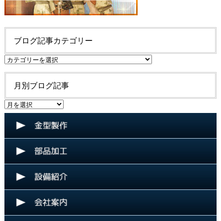
ブログ記事カテゴリー
ブ
ロ
グ
月別ブログ記事
記
事
月
カ
別
テ
ブ
ゴ
ロ
リ
グ
ー
記
事