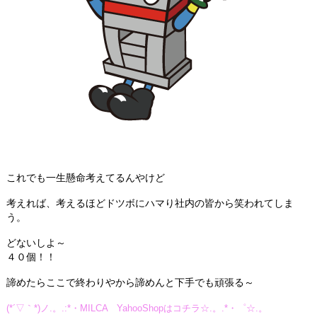
これでも一生懸命考えてるんやけど
考えれば、考えるほどドツボにハマり社内の皆から笑われてしま
う。
どないしよ～
４０個！！
諦めたらここで終わりやから諦めんと下手でも頑張る～
(*´▽｀*)ノ.。.:*・MILCA YahooShopはコチラ☆.。.*・゜☆.。