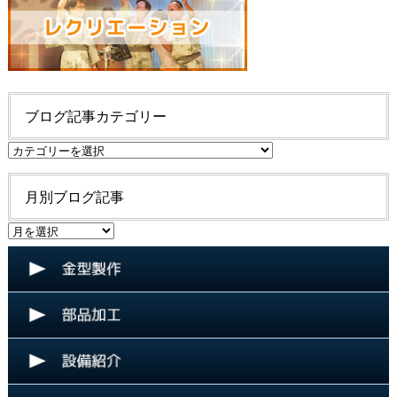
ブログ記事カテゴリー
ブ
ロ
グ
月別ブログ記事
記
事
月
カ
別
テ
ブ
ゴ
ロ
リ
グ
ー
記
事